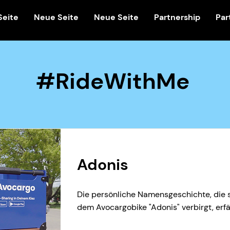
Seite
Neue Seite
Neue Seite
Partnership
Par
#RideWithMe
Adonis
Die persönliche Namensgeschichte, die s
dem Avocargobike "Adonis" verbirgt, erfäh