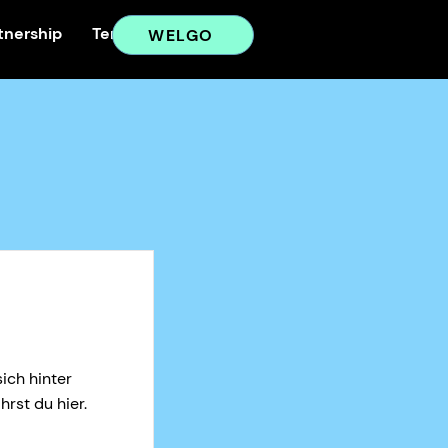
tnership
Terms
AGB
WELGO
ich hinter
rst du hier.