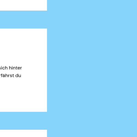
ich hinter
rfährst du